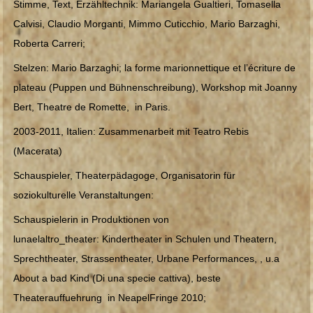
Stimme, Text, Erzähltechnik: Mariangela Gualtieri, Tomasella
KONTAKT
Calvisi, Claudio Morganti, Mimmo Cuticchio, Mario Barzaghi,
Roberta Carreri;
Stelzen: Mario Barzaghi; la forme marionnettique et l’écriture de
plateau (Puppen und Bühnenschreibung), Workshop mit Joanny
Bert, Theatre de Romette, in Paris.
2003-2011, Italien: Zusammenarbeit mit Teatro Rebis
(Macerata)
Schauspieler, Theaterpädagoge, Organisatorin für
soziokulturelle Veranstaltungen:
Schauspielerin in Produktionen von
lunaelaltro_theater: Kindertheater in Schulen und Theatern,
Sprechtheater, Strassentheater, Urbane Performances, , u.a
About a bad Kind (Di una specie cattiva), beste
Theaterauffuehrung in NeapelFringe 2010;