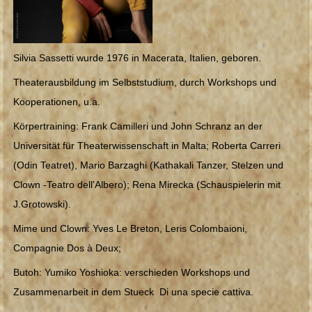
Robinson und Freitag
MITMACH-THEATER
Silvia Sassetti wurde 1976 in Macerata, Italien, geboren.
Ausbeutung von Kinderarbeit
Theaterausbildung im Selbststudium, durch Workshops und
Kooperationen, u.a.
Der Traum von Pinocchio
Körpertraining: Frank Camilleri und John Schranz an der
Die Brücke und andere Geschichten
Universität für Theaterwissenschaft in Malta; Roberta Carreri
(Odin Teatret), Mario Barzaghi (Kathakali Tanzer, Stelzen und
Mimi & Gaston - Der Körper im Spiel
Clown -Teatro dell'Albero); Rena Mirecka (Schauspielerin mit
Ökologische Aufklärung - Die Diktatur des Mülls
J.Grotowski).
Mime und Clown: Yves Le Breton, Leris Colombaioni,
Theater und Anderssein - Die Trauminsel
Compagnie Dos à Deux;
TERMINE
Butoh: Yumiko Yoshioka: verschieden Workshops und
Zusammenarbeit in dem Stueck Di una specie cattiva.
BILDER