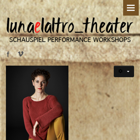
HOME
ÜBER UNS
Silvia Sassetti
Lorenzo Pennacchietti
PRODUKTIONEN
Lucky und Pozzo
Lucky und Pozzo - on the road
Mimi & Gaston
Go Pinocchio go